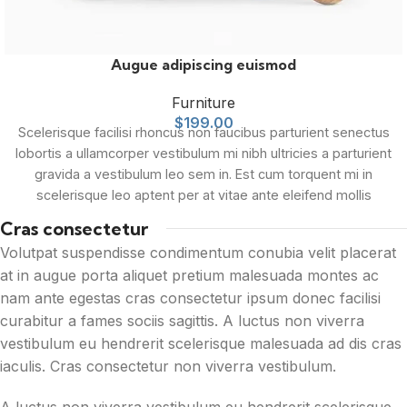
Augue adipiscing euismod
Furniture
$
199.00
Scelerisque facilisi rhoncus non faucibus parturient senectus
lobortis a ullamcorper vestibulum mi nibh ultricies a parturient
gravida a vestibulum leo sem in. Est cum torquent mi in
scelerisque leo aptent per at vitae ante eleifend mollis
adipiscing.
Cras consectetur
Volutpat suspendisse condimentum conubia velit placerat
at in augue porta aliquet pretium malesuada montes ac
nam ante egestas cras consectetur ipsum donec facilisi
curabitur a fames sociis sagittis. A luctus non viverra
vestibulum eu hendrerit scelerisque malesuada ad dis cras
iaculis. Cras consectetur non viverra vestibulum.
A luctus non viverra vestibulum eu hendrerit scelerisque