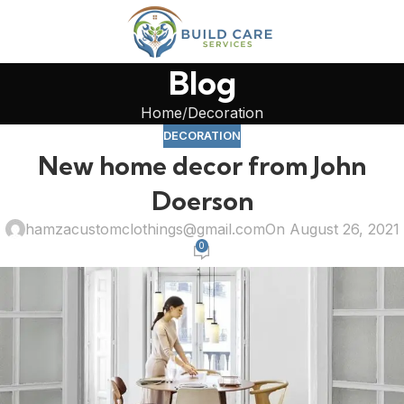
Blog
Home
Decoration
DECORATION
New home decor from John
Doerson
hamzacustomclothings@gmail.com
On August 26, 2021
0