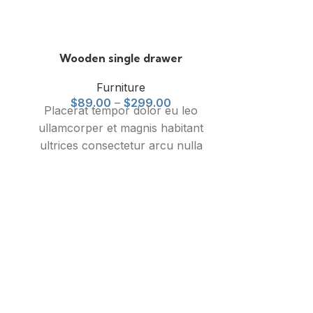
Wooden single drawer
Furniture
$
89.00
–
$
299.00
Placerat tempor dolor eu leo
ullamcorper et magnis habitant
ultrices consectetur arcu nulla
mattis fermentum adipiscing a et
bibendum sed platea malesuada
eget vestibulum tempor dolor eu
leo ullamcorper et magnis habitant
ultrices consectetur.