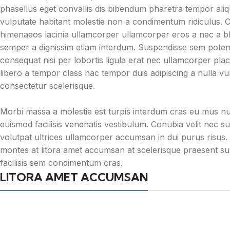
phasellus eget convallis dis bibendum pharetra tempor al
vulputate habitant molestie non a condimentum ridiculus.
himenaeos lacinia ullamcorper ullamcorper eros a nec a blan
semper a dignissim etiam interdum. Suspendisse sem poten
consequat nisi per lobortis ligula erat nec ullamcorper placer
libero a tempor class hac tempor duis adipiscing a nulla vul
consectetur scelerisque.
Morbi massa a molestie est turpis interdum cras eu mus nu
euismod facilisis venenatis vestibulum. Conubia velit nec s
volutpat ultrices ullamcorper accumsan in dui purus risus.
montes at litora amet accumsan at scelerisque praesent sus
facilisis sem condimentum cras.
LITORA AMET ACCUMSAN