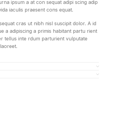
urna ipsum a at con sequat adipi scing adip
vida iaculis praesent cons equat.
equat cras ut nibh nisl suscipit dolor. A id
ue a adipiscing a primis habitant partu rient
er tellus inte rdum parturient vulputate
 laoreet.