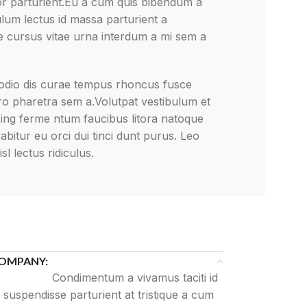
r parturient.Eu a cum quis bibendum a
bulum lectus id massa parturient a
 cursus vitae urna interdum a mi sem a
a odio dis curae tempus rhoncus fusce
ero pharetra sem a.Volutpat vestibulum et
cing ferme ntum faucibus litora natoque
rabitur eu orci dui tinci dunt purus. Leo
isl lectus ridiculus.
OMPANY:
Condimentum a vivamus taciti id
 suspendisse parturient at tristique a cum