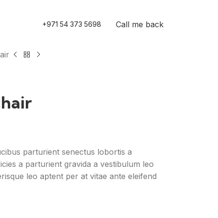
Call me back
+971 54 373 5698
air
hair
ucibus parturient senectus lobortis a
icies a parturient gravida a vestibulum leo
risque leo aptent per at vitae ante eleifend