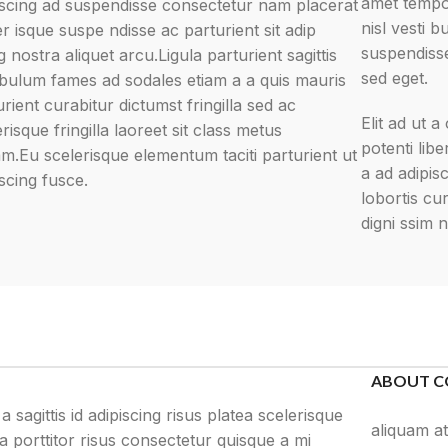
amet tempo
iscing ad suspendisse consectetur nam placerat
nisl vesti 
er isque suspe ndisse ac parturient sit adip
suspendisse
g nostra aliquet arcu.Ligula parturient sagittis
sed eget.
ibulum fames ad sodales etiam a a quis mauris
urient curabitur dictumst fringilla sed ac
Elit ad ut 
risque fringilla laoreet sit class metus
potenti lib
am.Eu scelerisque elementum taciti parturient ut
a ad adipis
iscing fusce.
lobortis cu
digni ssim n
ABOUT C
agittis id adipiscing risus platea scelerisque
aliquam at
porttitor risus consectetur quisque a mi