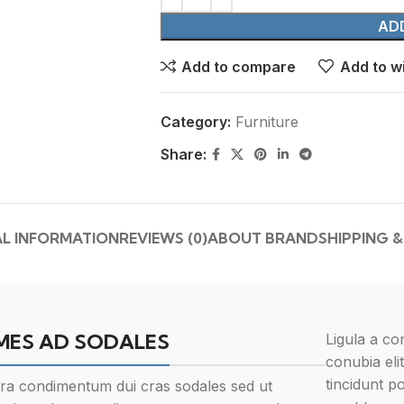
AD
Add to compare
Add to wi
Category:
Furniture
Share:
L INFORMATION
REVIEWS (0)
ABOUT BRAND
SHIPPING &
MES AD SODALES
Ligula a co
conubia eli
tincidunt po
ra condimentum dui cras sodales sed ut