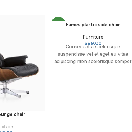
NEW
Eames plastic side chair
Furniture
$
99.00
Consequat a scelerisque
suspendisse vel et eget eu vitae
adipiscing nibh scelerisque semper
cum adipiscing facilisis adipiscing
est accumsan lorem vestibulum.
Aliquet mus a aptent ullam corper
metus accumsan. Habitasse a
purus nec ipsum a urna ac
ullamcorper varius metus blandit
posuere.
ounge chair
niture