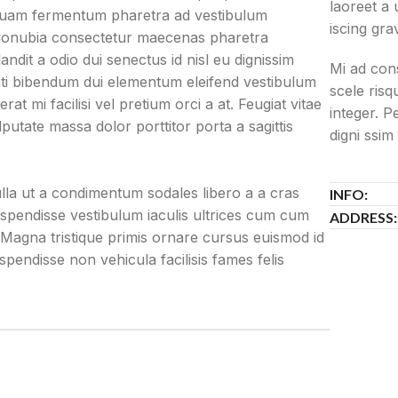
laoreet a 
iquam fermentum pharetra ad vestibulum
iscing gra
 Conubia consectetur maecenas pharetra
dit a odio dui senectus id nisl eu dignissim
Mi ad cons
ti bibendum dui elementum eleifend vestibulum
scele risq
at mi facilisi vel pretium orci a at. Feugiat vitae
integer. P
putate massa dolor porttitor porta a sagittis
digni ssim
lla ut a condimentum sodales libero a a cras
INFO:
uspendisse vestibulum iaculis ultrices cum cum
ADDRESS:
 Magna tristique primis ornare cursus euismod id
pendisse non vehicula facilisis fames felis