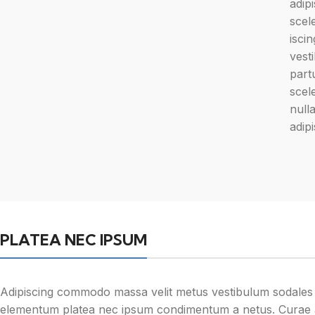
adip
scel
iscin
vest
part
scele
null
adip
PLATEA NEC IPSUM
Adipiscing commodo massa velit metus vestibulum sodales a s
elementum platea nec ipsum condimentum a netus. Curae a 