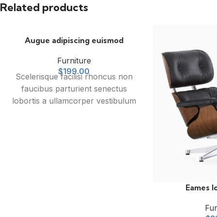
Related products
Augue adipiscing euismod
Furniture
$
199.00
Scelerisque facilisi rhoncus non
faucibus parturient senectus
lobortis a ullamcorper vestibulum
mi nibh ultricies a parturient
gravida a vestibulum leo sem in.
Est cum torquent mi in scelerisque
leo aptent per at vitae ante
eleifend mollis adipiscing.
Eames l
Fur